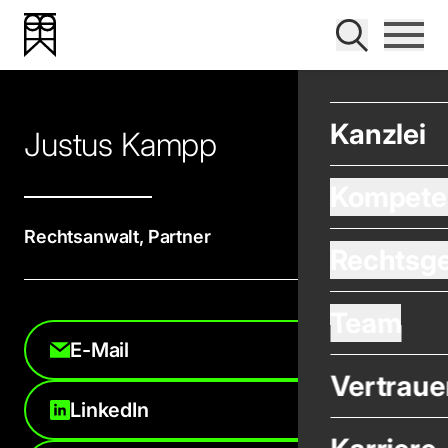
| Bender Harrer Krevet Rechtsanwälte – Wirtschafts
Navigat
Suche
Bender Harrer Krevet
Kanzlei
Justus Kampp
Kompete
Rechtsanwalt, Partner
Rechtsge
Team
E-Mail
Vertraue
LinkedIn