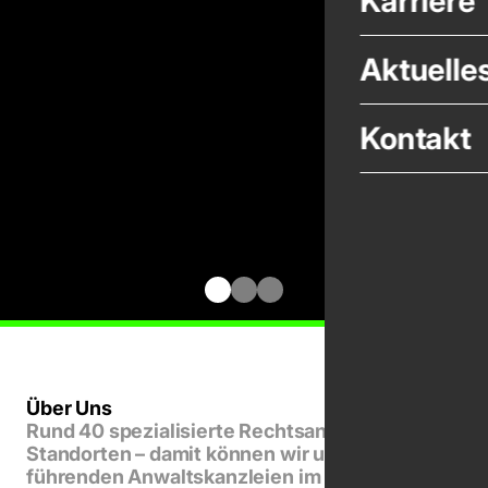
Karriere
Aktuelle
Kontakt
Gehe zu Folie 1
Gehe zu Folie 2
Gehe zu Folie 3
Über Uns
Rund 40 spezialisierte Rechtsanwälte an zwei
Standorten – damit können wir uns zu den
führenden Anwaltskanzleien im Südwesten