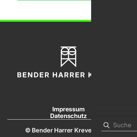
Bender Harrer Krevet
Zurück nach oben
Impressum
Datenschutz
© Bender Harrer Krevet, 2026