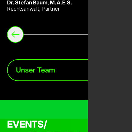
Dr. Stefan Baum, M.A.E.S.
Cornelia 
Rechtsanwalt, Partner
Rechtsanw
Item
1
of
37
Zurück
Weite
Unser Team
EVENTS/
